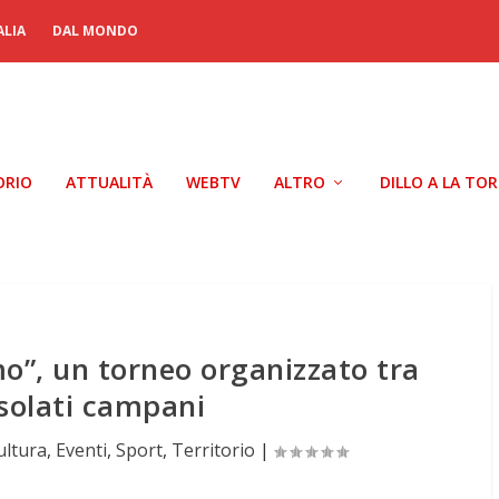
ALIA
DAL MONDO
ORIO
ATTUALITÀ
WEBTV
ALTRO
DILLO A LA TO
mo”, un torneo organizzato tra
nsolati campani
ultura
,
Eventi
,
Sport
,
Territorio
|