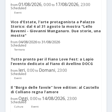
01/08/2026
17/08/2026
0:00
23:00
,
,
from
to
Scheduled
Eventi
Vico d'Estate, l'arte protagonista a Palazzo
Storico: dal 4 al 31 agosto la mostra "Lello
Bavenni - Giovanni Manganaro. Due storie, una
mostra"
04/08/2026
31/08/2026
from
to
Scheduled
Territorio
Tutto pronto per il Fiano Love Fest: a Lapio
l’evento dedicato al Fiano di Avellino DOCG
Ieri
Domani
0:00
23:00
,
,
from
to
Scheduled
Eventi
Il “Borgo delle favole” love edition: al Castello
di Colliano regna l’amore
Oggi
14/08/2026
0:00
23:00
,
,
from
to
Scheduled
Cultura
Eventi