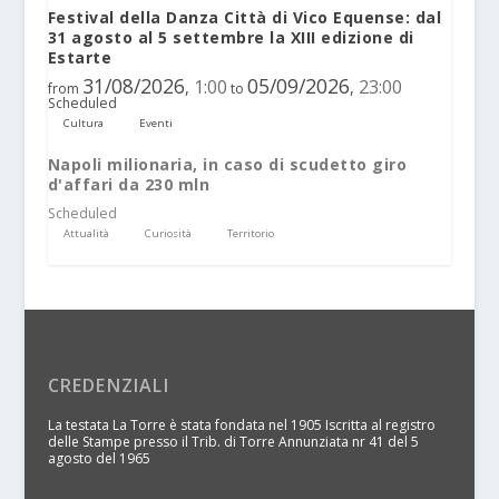
Festival della Danza Città di Vico Equense: dal
31 agosto al 5 settembre la XIII edizione di
Estarte
31/08/2026
05/09/2026
1:00
23:00
,
,
from
to
Scheduled
Cultura
Eventi
Napoli milionaria, in caso di scudetto giro
d'affari da 230 mln
Scheduled
Attualità
Curiosità
Territorio
CREDENZIALI
La testata La Torre è stata fondata nel 1905 Iscritta al registro
delle Stampe presso il Trib. di Torre Annunziata nr 41 del 5
agosto del 1965