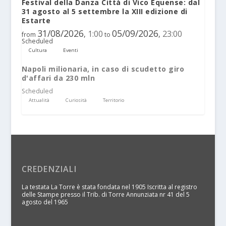
Festival della Danza Città di Vico Equense: dal
31 agosto al 5 settembre la XIII edizione di
Estarte
31/08/2026
05/09/2026
1:00
23:00
,
,
from
to
Scheduled
Cultura
Eventi
Napoli milionaria, in caso di scudetto giro
d'affari da 230 mln
Scheduled
Attualità
Curiosità
Territorio
CREDENZIALI
La testata La Torre è stata fondata nel 1905 Iscritta al registro
delle Stampe presso il Trib. di Torre Annunziata nr 41 del 5
agosto del 1965