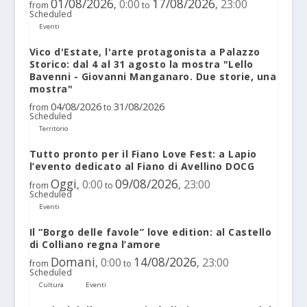
01/08/2026
17/08/2026
0:00
23:00
,
,
from
to
Scheduled
Eventi
Vico d'Estate, l'arte protagonista a Palazzo
Storico: dal 4 al 31 agosto la mostra "Lello
Bavenni - Giovanni Manganaro. Due storie, una
mostra"
04/08/2026
31/08/2026
from
to
Scheduled
Territorio
Tutto pronto per il Fiano Love Fest: a Lapio
l’evento dedicato al Fiano di Avellino DOCG
Oggi
09/08/2026
0:00
23:00
,
,
from
to
Scheduled
Eventi
Il “Borgo delle favole” love edition: al Castello
di Colliano regna l’amore
Domani
14/08/2026
0:00
23:00
,
,
from
to
Scheduled
Cultura
Eventi