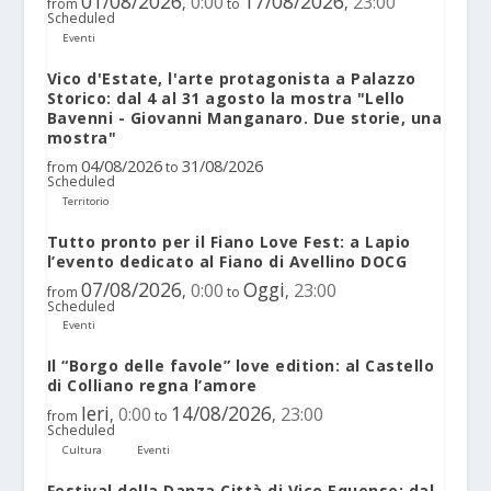
01/08/2026
17/08/2026
0:00
23:00
,
,
from
to
Scheduled
Eventi
Vico d'Estate, l'arte protagonista a Palazzo
Storico: dal 4 al 31 agosto la mostra "Lello
Bavenni - Giovanni Manganaro. Due storie, una
mostra"
04/08/2026
31/08/2026
from
to
Scheduled
Territorio
Tutto pronto per il Fiano Love Fest: a Lapio
l’evento dedicato al Fiano di Avellino DOCG
07/08/2026
Oggi
0:00
23:00
,
,
from
to
Scheduled
Eventi
Il “Borgo delle favole” love edition: al Castello
di Colliano regna l’amore
Ieri
14/08/2026
0:00
23:00
,
,
from
to
Scheduled
Cultura
Eventi
Festival della Danza Città di Vico Equense: dal