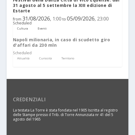
31 agosto al 5 settembre la XIII edizione di
Estarte
31/08/2026
05/09/2026
1:00
23:00
,
,
from
to
Scheduled
Cultura
Eventi
Napoli milionaria, in caso di scudetto giro
d'affari da 230 mln
Scheduled
Attualità
Curiosità
Territorio
CREDENZIALI
La testata La Torre è stata fondata nel 1905 Iscritta al registro
delle Stampe presso il Trib. di Torre Annunziata nr 41 del 5
agosto del 1965