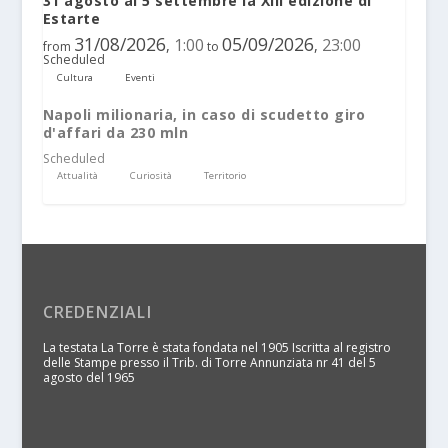
31 agosto al 5 settembre la XIII edizione di
Estarte
31/08/2026
05/09/2026
1:00
23:00
,
,
from
to
Scheduled
Cultura
Eventi
Napoli milionaria, in caso di scudetto giro
d'affari da 230 mln
Scheduled
Attualità
Curiosità
Territorio
CREDENZIALI
La testata La Torre è stata fondata nel 1905 Iscritta al registro
delle Stampe presso il Trib. di Torre Annunziata nr 41 del 5
agosto del 1965