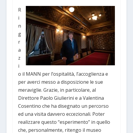
R
i
n
g
r
a
z
i
o il MANN per l’ospitalità, l’accoglienza e
per averci messo a disposizione le sue
meraviglie. Grazie, in particolare, al
Direttore Paolo Giulierini e a Valentina
Cosentino che ha disegnato un percorso
ed una visita davvero eccezionali. Poter
realizzare questo “esperimento” in quello
che, personalmente, ritengo il museo