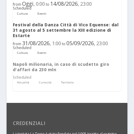
Oggi
14/08/2026
0:00
23:00
,
,
from
to
Scheduled
Cultura
Eventi
Festival della Danza Città di Vico Equense: dal
31 agosto al 5 settembre la XIII edizione di
Estarte
31/08/2026
05/09/2026
1:00
23:00
,
,
from
to
Scheduled
Cultura
Eventi
Napoli milionaria, in caso di scudetto giro
d'affari da 230 mln
Scheduled
Attualità
Curiosità
Territorio
CREDENZIALI
La testata La Torre è stata fondata nel 1905 Iscritta al registro