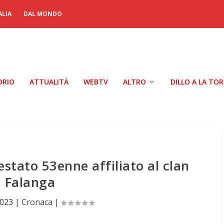
ALIA
DAL MONDO
ORIO
ATTUALITÀ
WEBTV
ALTRO
DILLO A LA TO
estato 53enne affiliato al clan
Falanga
2023
|
Cronaca
|