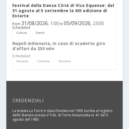
Festival della Danza Città di Vico Equense: dal
31 agosto al 5 settembre la XIII edizione di
Estarte
31/08/2026
05/09/2026
1:00
23:00
,
,
from
to
Scheduled
Cultura
Eventi
Napoli milionaria, in caso di scudetto giro
d'affari da 230 mln
Scheduled
Attualità
Curiosità
Territorio
CREDENZIALI
La testata La Torre è stata fondata nel 1905 Iscritta al registro
delle Stampe presso il Trib. di Torre Annunziata nr 41 del 5
agosto del 1965