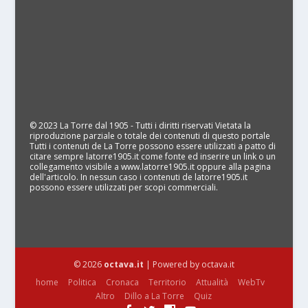
© 2023 La Torre dal 1905 - Tutti i diritti riservati Vietata la
riproduzione parziale o totale dei contenuti di questo portale
Tutti i contenuti de La Torre possono essere utilizzati a patto di
citare sempre latorre1905.it come fonte ed inserire un link o un
collegamento visibile a www.latorre1905.it oppure alla pagina
dell'articolo. In nessun caso i contenuti de latorre1905.it
possono essere utilizzati per scopi commerciali.
© 2026
octava.it
| Powered by octava.it
home
Politica
Cronaca
Territorio
Attualità
WebTv
Altro
Dillo a La Torre
Quiz