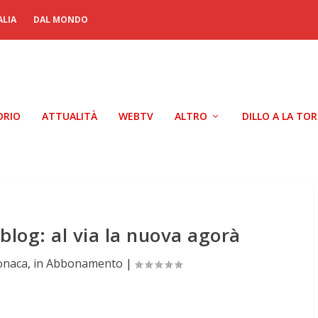
ALIA
DAL MONDO
ORIO
ATTUALITÀ
WEBTV
ALTRO
DILLO A LA TO
blog: al via la nuova agorà
onaca
,
in Abbonamento
|