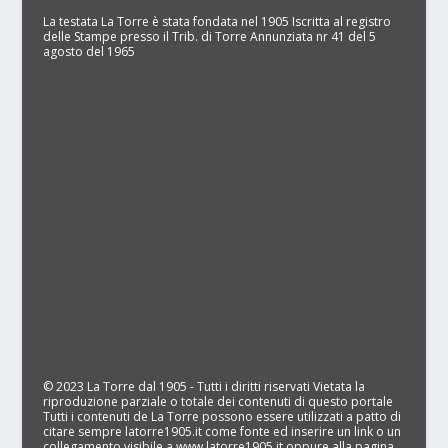
La testata La Torre è stata fondata nel 1905 Iscritta al registro
delle Stampe presso il Trib. di Torre Annunziata nr 41 del 5
agosto del 1965
© 2023 La Torre dal 1905 - Tutti i diritti riservati Vietata la
riproduzione parziale o totale dei contenuti di questo portale
Tutti i contenuti de La Torre possono essere utilizzati a patto di
citare sempre latorre1905.it come fonte ed inserire un link o un
collegamento visibile a www.latorre1905.it oppure alla pagina