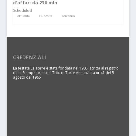
d'affari da 230 mln
Scheduled
Attualità
Curiosità
Territorio
CREDENZIALI
La testata La Torre è stata fondata nel 1905 Iscritta al registro
delle Stampe presso il Trib. di Torre Annunziata nr 41 del 5
agosto del 1965