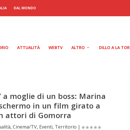
ALIA
DAL MONDO
ORIO
ATTUALITÀ
WEBTV
ALTRO
DILLO A LA TO
’ a moglie di un boss: Marina
schermo in un film girato a
n attori di Gomorra
ualità
,
Cinema/TV
,
Eventi
,
Territorio
|