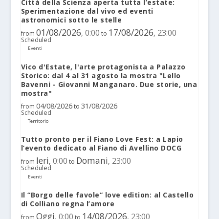
Città della Scienza aperta tutta l’estate:
Sperimentazione dal vivo ed eventi
astronomici sotto le stelle
01/08/2026
17/08/2026
0:00
23:00
,
,
from
to
Scheduled
Eventi
Vico d'Estate, l'arte protagonista a Palazzo
Storico: dal 4 al 31 agosto la mostra "Lello
Bavenni - Giovanni Manganaro. Due storie, una
mostra"
04/08/2026
31/08/2026
from
to
Scheduled
Territorio
Tutto pronto per il Fiano Love Fest: a Lapio
l’evento dedicato al Fiano di Avellino DOCG
Ieri
Domani
0:00
23:00
,
,
from
to
Scheduled
Eventi
Il “Borgo delle favole” love edition: al Castello
di Colliano regna l’amore
Oggi
14/08/2026
0:00
23:00
,
,
from
to