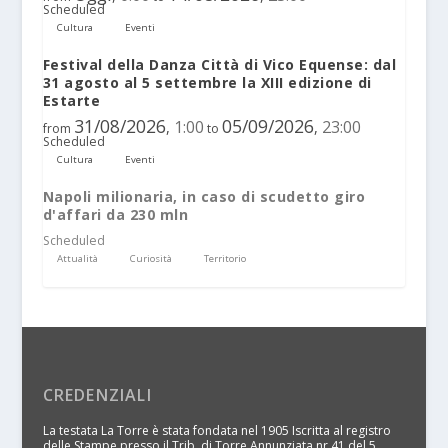
Scheduled
Cultura
Eventi
Festival della Danza Città di Vico Equense: dal
31 agosto al 5 settembre la XIII edizione di
Estarte
31/08/2026
05/09/2026
1:00
23:00
,
,
from
to
Scheduled
Cultura
Eventi
Napoli milionaria, in caso di scudetto giro
d'affari da 230 mln
Scheduled
Attualità
Curiosità
Territorio
CREDENZIALI
La testata La Torre è stata fondata nel 1905 Iscritta al registro
delle Stampe presso il Trib. di Torre Annunziata nr 41 del 5