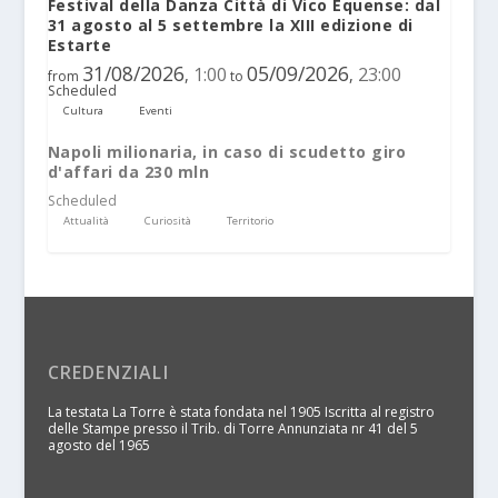
Festival della Danza Città di Vico Equense: dal
31 agosto al 5 settembre la XIII edizione di
Estarte
31/08/2026
05/09/2026
1:00
23:00
,
,
from
to
Scheduled
Cultura
Eventi
Napoli milionaria, in caso di scudetto giro
d'affari da 230 mln
Scheduled
Attualità
Curiosità
Territorio
CREDENZIALI
La testata La Torre è stata fondata nel 1905 Iscritta al registro
delle Stampe presso il Trib. di Torre Annunziata nr 41 del 5
agosto del 1965