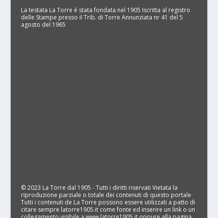
La testata La Torre è stata fondata nel 1905 Iscritta al registro
delle Stampe presso il Trib. di Torre Annunziata nr 41 del 5
agosto del 1965
© 2023 La Torre dal 1905 - Tutti i diritti riservati Vietata la
riproduzione parziale o totale dei contenuti di questo portale
Tutti i contenuti de La Torre possono essere utilizzati a patto di
citare sempre latorre1905.it come fonte ed inserire un link o un
collegamento visibile a www.latorre1905.it oppure alla pagina