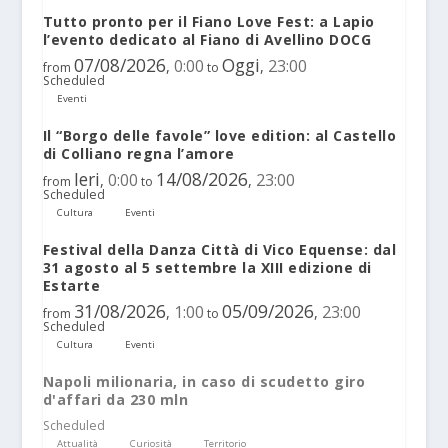
Tutto pronto per il Fiano Love Fest: a Lapio
l’evento dedicato al Fiano di Avellino DOCG
07/08/2026
Oggi
0:00
23:00
,
,
from
to
Scheduled
Eventi
Il “Borgo delle favole” love edition: al Castello
di Colliano regna l’amore
Ieri
14/08/2026
0:00
23:00
,
,
from
to
Scheduled
Cultura
Eventi
Festival della Danza Città di Vico Equense: dal
31 agosto al 5 settembre la XIII edizione di
Estarte
31/08/2026
05/09/2026
1:00
23:00
,
,
from
to
Scheduled
Cultura
Eventi
Napoli milionaria, in caso di scudetto giro
d'affari da 230 mln
Scheduled
Attualità
Curiosità
Territorio