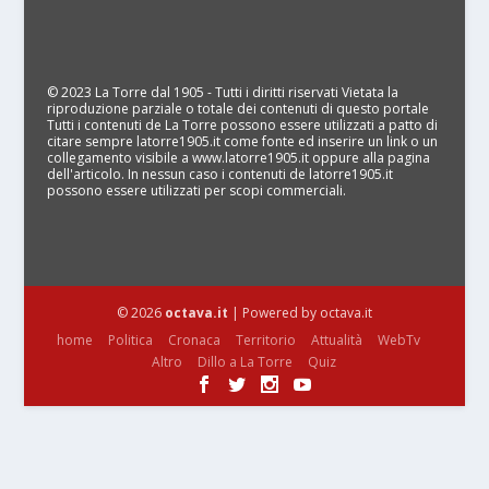
© 2023 La Torre dal 1905 - Tutti i diritti riservati Vietata la
riproduzione parziale o totale dei contenuti di questo portale
Tutti i contenuti de La Torre possono essere utilizzati a patto di
citare sempre latorre1905.it come fonte ed inserire un link o un
collegamento visibile a www.latorre1905.it oppure alla pagina
dell'articolo. In nessun caso i contenuti de latorre1905.it
possono essere utilizzati per scopi commerciali.
© 2026
octava.it
| Powered by octava.it
home
Politica
Cronaca
Territorio
Attualità
WebTv
Altro
Dillo a La Torre
Quiz