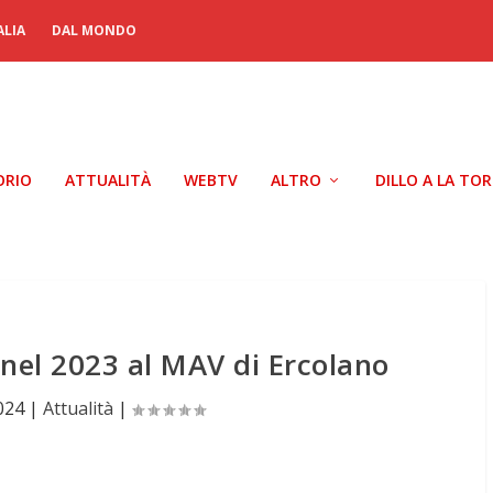
ALIA
DAL MONDO
ORIO
ATTUALITÀ
WEBTV
ALTRO
DILLO A LA TO
nel 2023 al MAV di Ercolano
024
|
Attualità
|