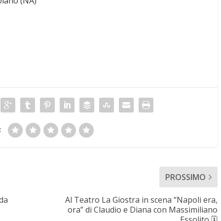
olano (NA)
:
PROSSIMO
 da
Al Teatro La Giostra in scena “Napoli era,
ora” di Claudio e Diana con Massimiliano
Essolito 🗓