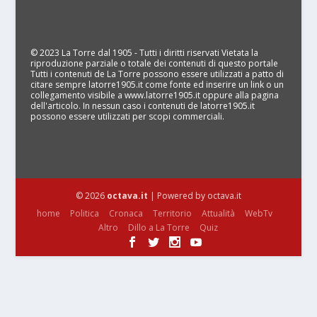
© 2023 La Torre dal 1905 - Tutti i diritti riservati Vietata la
riproduzione parziale o totale dei contenuti di questo portale
Tutti i contenuti de La Torre possono essere utilizzati a patto di
citare sempre latorre1905.it come fonte ed inserire un link o un
collegamento visibile a www.latorre1905.it oppure alla pagina
dell'articolo. In nessun caso i contenuti de latorre1905.it
possono essere utilizzati per scopi commerciali.
© 2026
octava.it
| Powered by octava.it
home
Politica
Cronaca
Territorio
Attualità
WebTv
Altro
Dillo a La Torre
Quiz