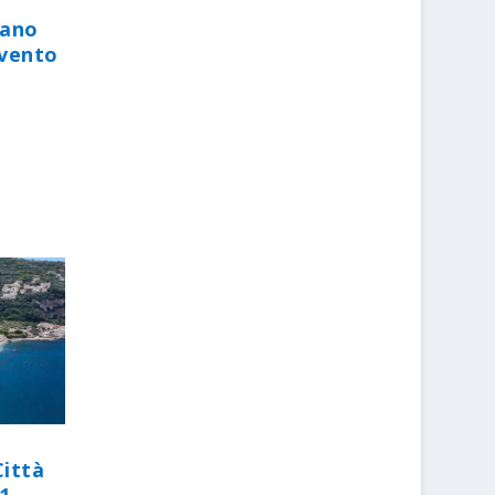
iano
evento
Città