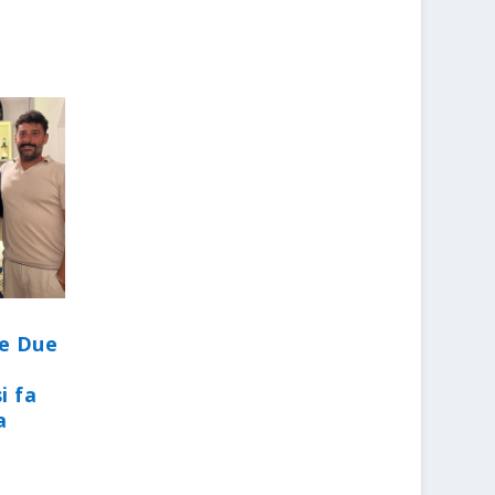
le Due
i fa
a