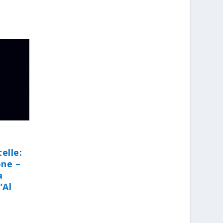
elle:
one –
a
“Al