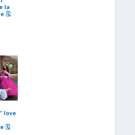
31
e la
e 🗓
” love
e 🗓