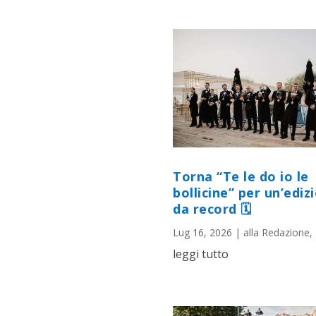
Torna “Te le do io le
bollicine” per un’ediz
da record 🗓
Lug 16, 2026
|
alla Redazione
,
leggi tutto