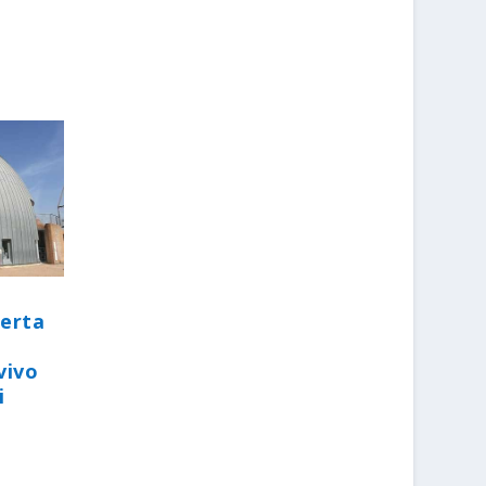
perta
vivo
i