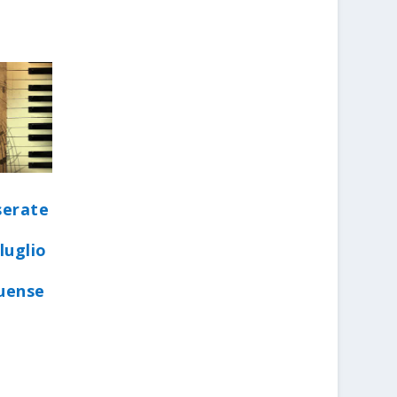
serate
luglio
quense