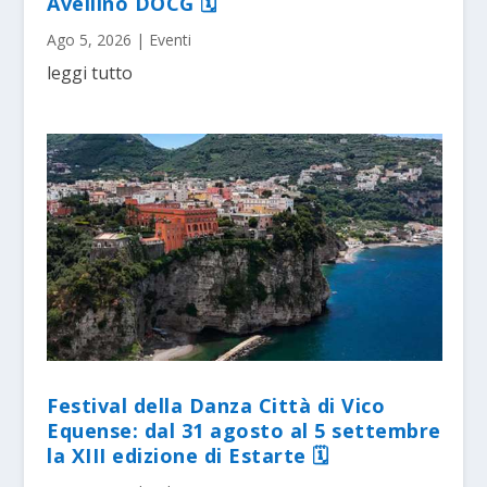
Avellino DOCG 🗓
Ago 5, 2026
|
Eventi
leggi tutto
Festival della Danza Città di Vico
Equense: dal 31 agosto al 5 settembre
la XIII edizione di Estarte 🗓