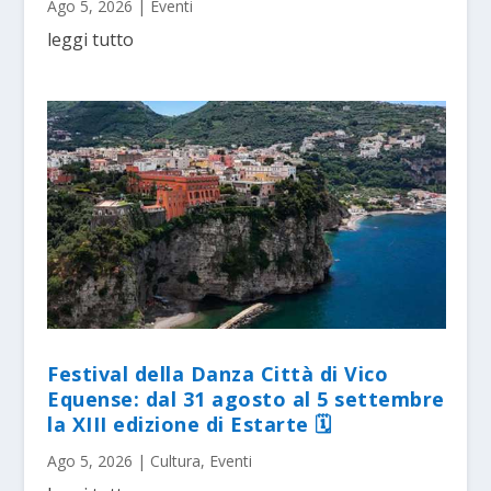
Ago 5, 2026
|
Eventi
leggi tutto
Festival della Danza Città di Vico
Equense: dal 31 agosto al 5 settembre
la XIII edizione di Estarte 🗓
Ago 5, 2026
|
Cultura
,
Eventi