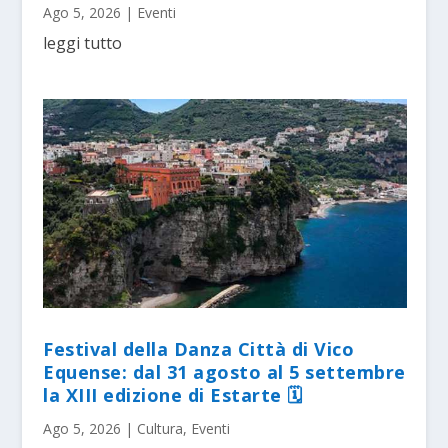
Ago 5, 2026
|
Eventi
leggi tutto
Festival della Danza Città di Vico
Equense: dal 31 agosto al 5 settembre
la XIII edizione di Estarte 🗓
Ago 5, 2026
|
Cultura
,
Eventi