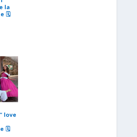
31
e la
e 🗓
” love
e 🗓