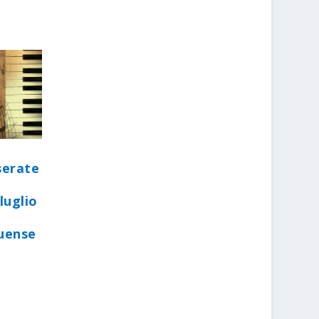
serate
luglio
quense