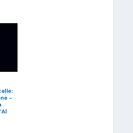
elle:
one –
a
“Al