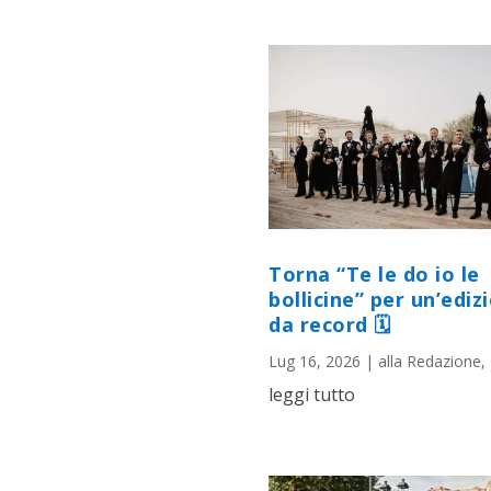
Torna “Te le do io le
bollicine” per un’ediz
da record 🗓
Lug 16, 2026
|
alla Redazione
,
leggi tutto