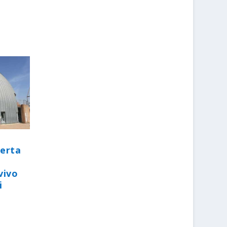
perta
vivo
i