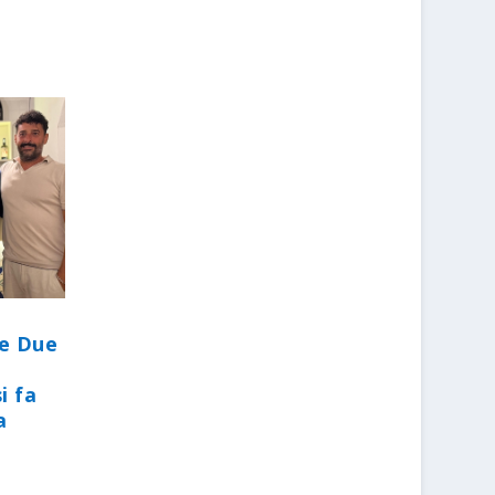
le Due
i fa
a