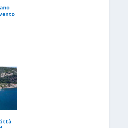
iano
evento
Città