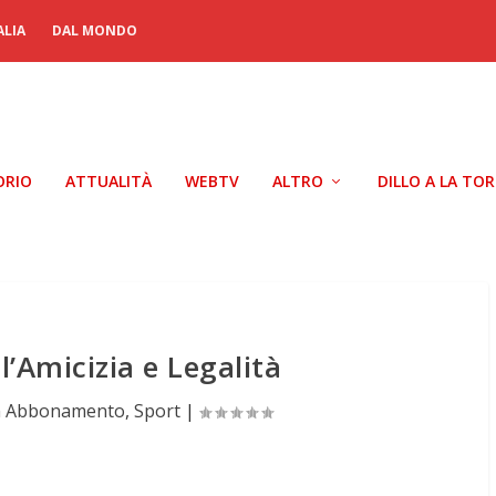
ALIA
DAL MONDO
ORIO
ATTUALITÀ
WEBTV
ALTRO
DILLO A LA TO
l’Amicizia e Legalità
n Abbonamento
,
Sport
|