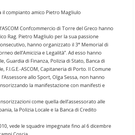
 il compianto amico Pietro Magliulo
3 e l’ASCOM Confcommercio di Torre del Greco hanno
ico Rag. Pietro Magliulo per la sua passione
o consecutivo, hanno organizzato il 3° Memorial di
orneo dell’Amicizia e Legalità”. Ad esso hanno
e, Guardia di Finanza, Polizia di Stato, Banca di
e, F.I.G.E.-ASCOM, Capitaneria di Porto. Il Comune
e l’Assessore allo Sport, Olga Sessa, non hanno
onsorizzando la manifestazione con manifesti e
nsorizzazioni come quella dell’assessorato alle
ia, la Polizia Locale e la Banca di Credito
2010, vede le squadre impegnate fino al 6 dicembre
campi Coscia.