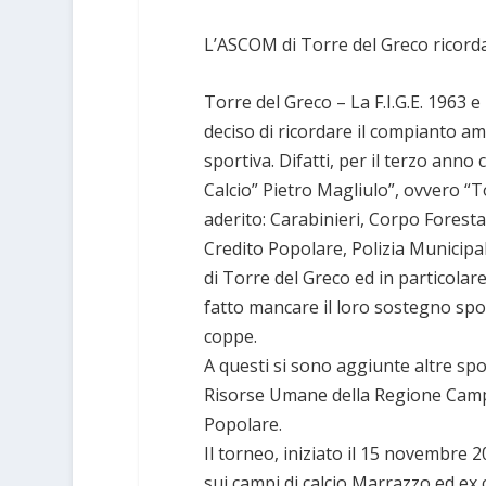
L’ASCOM di Torre del Greco ricorda
Torre del Greco – La F.I.G.E. 196
deciso di ricordare il compianto am
sportiva. Difatti, per il terzo ann
Calcio” Pietro Magliulo”, ovvero “T
aderito: Carabinieri, Corpo Forestal
Credito Popolare, Polizia Municipal
di Torre del Greco ed in particolar
fatto mancare il loro sostegno sp
coppe.
A questi si sono aggiunte altre spo
Risorse Umane della Regione Campan
Popolare.
Il torneo, iniziato il 15 novembre 
sui campi di calcio Marrazzo ed ex 