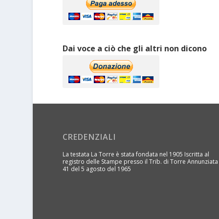
Dai voce a ciò che gli altri non dicono
CREDENZIALI
La testata La Torre è stata fondata nel 1905 Iscritta al
registro delle Stampe presso il Trib. di Torre Annunziata
41 del 5 agosto del 1965