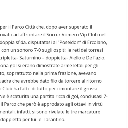
r il Parco Città che, dopo aver superato il
rovato ad affrontare il Soccer Vomero Vip Club nel
doppia sfida, disputatasi al “Poseidon” di Ercolano,
 con un sonoro 7-0 sugli ospiti: le reti dei torresi
ripletta- Saturnino – doppietta- Aiello e De Fazio.
n zona gol si erano dimostrate arme letali per gli
ato, soprattutto nella prima frazione, avevano
adra che avrebbe dato filo da torcere al ritorno.
ip Club ha fatto di tutto per rimontare il grosso
e è scaturita una partita ricca di gol, conclusasi 7-
 il Parco che però è approdato agli ottavi in virtù
entali, infatti, si sono rivelate le tre marcature
doppietta per lui- e Tarantino.