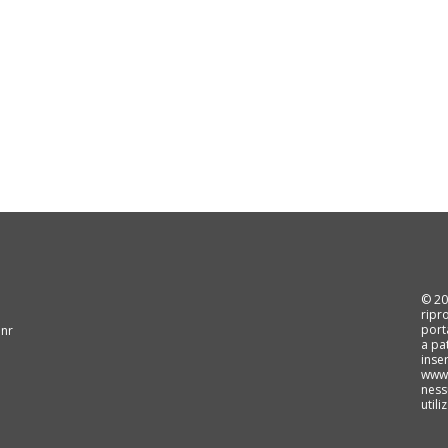
© 202
ripr
port
 nr
a pa
inse
www.
ness
util