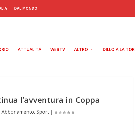
ALIA
DAL MONDO
ORIO
ATTUALITÀ
WEBTV
ALTRO
DILLO A LA TO
tinua l’avventura in Coppa
n Abbonamento
,
Sport
|