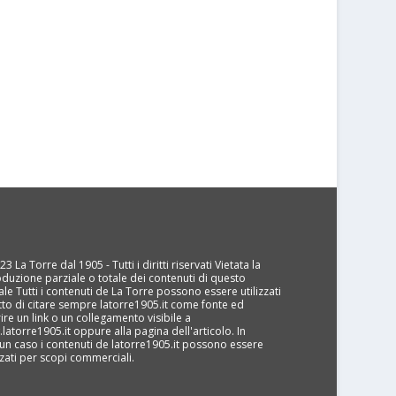
3 La Torre dal 1905 - Tutti i diritti riservati Vietata la
oduzione parziale o totale dei contenuti di questo
ale Tutti i contenuti de La Torre possono essere utilizzati
tto di citare sempre latorre1905.it come fonte ed
rire un link o un collegamento visibile a
latorre1905.it oppure alla pagina dell'articolo. In
un caso i contenuti de latorre1905.it possono essere
izzati per scopi commerciali.