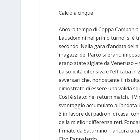
Calcio a cinque
Ancora tempo di Coppa Campania pe
Lausdomini nel primo turno, si è t
secondo. Nella gara d’andata della 
i ragazzi del Parco si erano imposti
erano state siglate da Veneruso – t
La solidità difensiva e l’efficacia i
avversari che, nonostante il risult
dimostrato di essere una valida squ
Così è stato: nel return match, il V
svantaggio accumulato all’andata. N
3 in favore dei padroni di casa, con
della miglior differenza reti. Fondam
firmate da Saturnino – ancora una 
Ciro Pappalardo