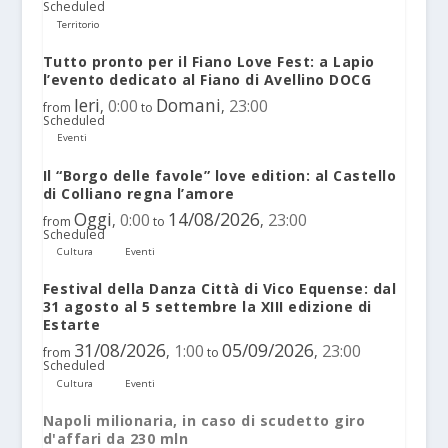
Scheduled
Territorio
Tutto pronto per il Fiano Love Fest: a Lapio
l’evento dedicato al Fiano di Avellino DOCG
Ieri
Domani
0:00
23:00
,
,
from
to
Scheduled
Eventi
Il “Borgo delle favole” love edition: al Castello
di Colliano regna l’amore
Oggi
14/08/2026
0:00
23:00
,
,
from
to
Scheduled
Cultura
Eventi
Festival della Danza Città di Vico Equense: dal
31 agosto al 5 settembre la XIII edizione di
Estarte
31/08/2026
05/09/2026
1:00
23:00
,
,
from
to
Scheduled
Cultura
Eventi
Napoli milionaria, in caso di scudetto giro
d'affari da 230 mln