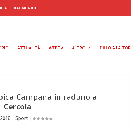
ALIA
DAL MONDO
ORIO
ATTUALITÀ
WEBTV
ALTRO
DILLO A LA TO
mpica Campana in raduno a
Cercola
 2018
|
Sport
|