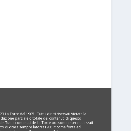
3 La Torre dal 1905 - Tutti i diritti riservati Vietata la
oduzione parziale o totale dei contenuti di questo
ale Tutti i contenuti de La Torre possono essere utilizzati
tto di citare sempre latorre1905.it come fonte ed