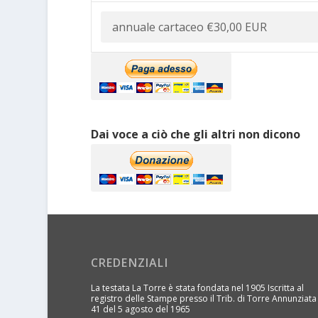
Dai voce a ciò che gli altri non dicono
CREDENZIALI
La testata La Torre è stata fondata nel 1905 Iscritta al
registro delle Stampe presso il Trib. di Torre Annunziata
41 del 5 agosto del 1965