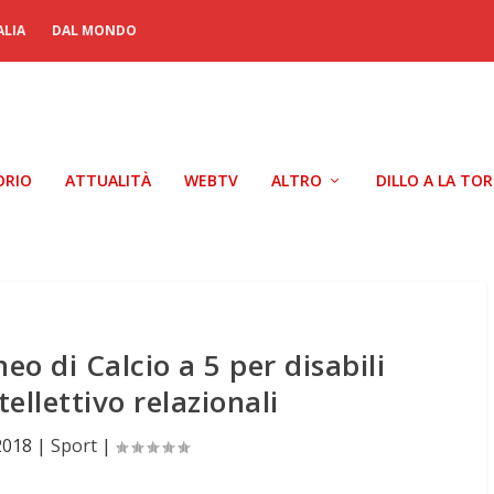
ALIA
DAL MONDO
ORIO
ATTUALITÀ
WEBTV
ALTRO
DILLO A LA TO
eo di Calcio a 5 per disabili
ntellettivo relazionali
 2018
|
Sport
|