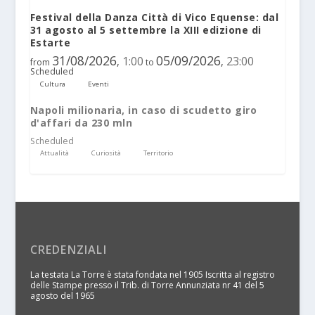
Festival della Danza Città di Vico Equense: dal
31 agosto al 5 settembre la XIII edizione di
Estarte
31/08/2026
05/09/2026
1:00
23:00
,
,
from
to
Scheduled
Cultura
Eventi
Napoli milionaria, in caso di scudetto giro
d'affari da 230 mln
Scheduled
Attualità
Curiosità
Territorio
CREDENZIALI
La testata La Torre è stata fondata nel 1905 Iscritta al registro
delle Stampe presso il Trib. di Torre Annunziata nr 41 del 5
agosto del 1965