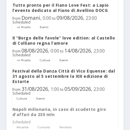
Tutto pronto per il Fiano Love Fest: a Lapio
l’evento dedicato al Fiano di Avellino DOCG
Domani
09/08/2026
0:00
23:00
,
,
from
to
Scheduled
-in Risalto
Eventi
Il “Borgo delle favole” love edition: al Castello
di Colliano regna l’amore
08/08/2026
14/08/2026
0:00
23:00
,
,
from
to
Scheduled
-in Risalto
Cultura
Eventi
Festival della Danza Città di Vico Equense: dal
31 agosto al 5 settembre la XIII edizione di
Estarte
31/08/2026
05/09/2026
1:00
23:00
,
,
from
to
Scheduled
Cultura
Eventi
Napoli milionaria, in caso di scudetto giro
d'affari da 230 mln
Scheduled
Attualità
Curiosità
Territorio