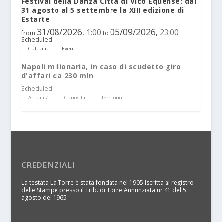
Festival della Danza Città di Vico Equense: dal
31 agosto al 5 settembre la XIII edizione di
Estarte
31/08/2026
05/09/2026
1:00
23:00
,
,
from
to
Scheduled
Cultura
Eventi
Napoli milionaria, in caso di scudetto giro
d'affari da 230 mln
Scheduled
Attualità
Curiosità
Territorio
CREDENZIALI
La testata La Torre è stata fondata nel 1905 Iscritta al registro
delle Stampe presso il Trib. di Torre Annunziata nr 41 del 5
agosto del 1965