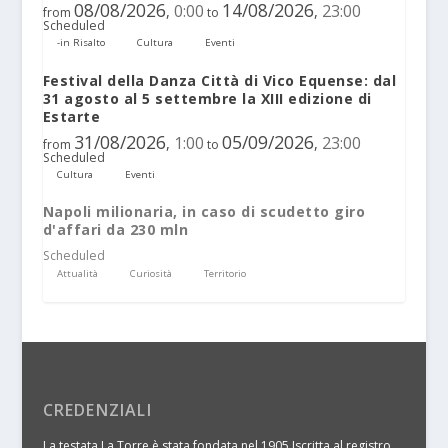
08/08/2026
14/08/2026
0:00
23:00
,
,
from
to
Scheduled
-in Risalto
Cultura
Eventi
Festival della Danza Città di Vico Equense: dal
31 agosto al 5 settembre la XIII edizione di
Estarte
31/08/2026
05/09/2026
1:00
23:00
,
,
from
to
Scheduled
Cultura
Eventi
Napoli milionaria, in caso di scudetto giro
d'affari da 230 mln
Scheduled
Attualità
Curiosità
Territorio
CREDENZIALI
La testata La Torre è stata fondata nel 1905 Iscritta al registro