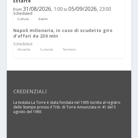
Estarte
31/08/2026
05/09/2026
1:00
23:00
,
,
from
to
Scheduled
Cultura
Eventi
Napoli milionaria, in caso di scudetto giro
d'affari da 230 mln
Scheduled
Attualità
Curiosità
Territorio
CREDENZIALI
La testata La Torre è stata fondata nel 1905 Iscritta al registro
delle Stampe presso il Trib. di Torre Annunziata nr 41 del 5
agosto del 1965