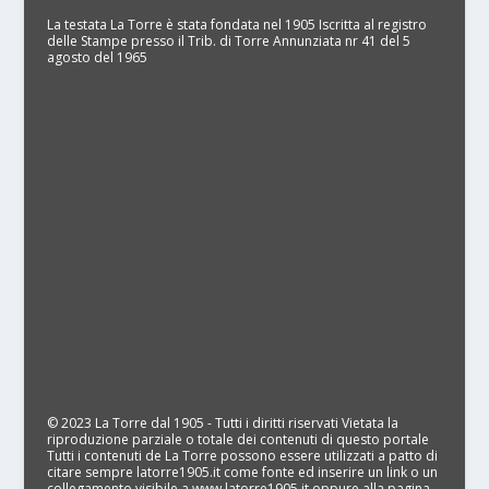
La testata La Torre è stata fondata nel 1905 Iscritta al registro
delle Stampe presso il Trib. di Torre Annunziata nr 41 del 5
agosto del 1965
© 2023 La Torre dal 1905 - Tutti i diritti riservati Vietata la
riproduzione parziale o totale dei contenuti di questo portale
Tutti i contenuti de La Torre possono essere utilizzati a patto di
citare sempre latorre1905.it come fonte ed inserire un link o un
collegamento visibile a www.latorre1905.it oppure alla pagina