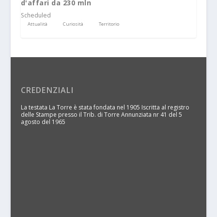
d'affari da 230 mln
Scheduled
Attualità
Curiosità
Territorio
CREDENZIALI
La testata La Torre è stata fondata nel 1905 Iscritta al registro
delle Stampe presso il Trib. di Torre Annunziata nr 41 del 5
agosto del 1965