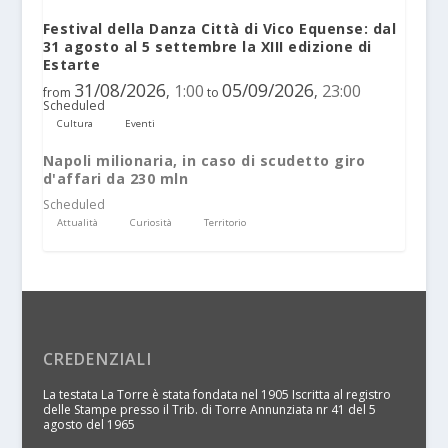
Festival della Danza Città di Vico Equense: dal
31 agosto al 5 settembre la XIII edizione di
Estarte
31/08/2026
05/09/2026
1:00
23:00
,
,
from
to
Scheduled
Cultura
Eventi
Napoli milionaria, in caso di scudetto giro
d'affari da 230 mln
Scheduled
Attualità
Curiosità
Territorio
CREDENZIALI
La testata La Torre è stata fondata nel 1905 Iscritta al registro
delle Stampe presso il Trib. di Torre Annunziata nr 41 del 5
agosto del 1965