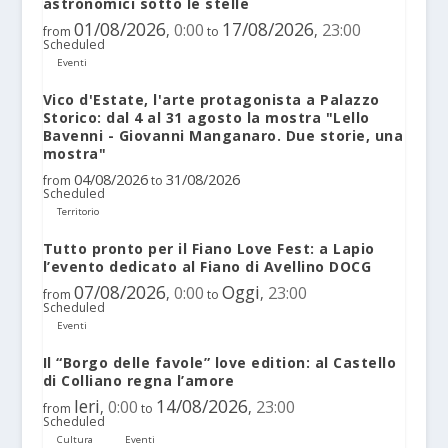
astronomici sotto le stelle
01/08/2026
17/08/2026
0:00
23:00
,
,
from
to
Scheduled
Eventi
Vico d'Estate, l'arte protagonista a Palazzo
Storico: dal 4 al 31 agosto la mostra "Lello
Bavenni - Giovanni Manganaro. Due storie, una
mostra"
04/08/2026
31/08/2026
from
to
Scheduled
Territorio
Tutto pronto per il Fiano Love Fest: a Lapio
l’evento dedicato al Fiano di Avellino DOCG
07/08/2026
Oggi
0:00
23:00
,
,
from
to
Scheduled
Eventi
Il “Borgo delle favole” love edition: al Castello
di Colliano regna l’amore
Ieri
14/08/2026
0:00
23:00
,
,
from
to
Scheduled
Cultura
Eventi