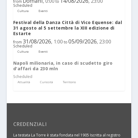
Domani
14/08/2026
0:00
23:00
,
,
from
to
Scheduled
Cultura
Eventi
Festival della Danza Città di Vico Equense: dal
31 agosto al 5 settembre la XIII edizione di
Estarte
31/08/2026
05/09/2026
1:00
23:00
,
,
from
to
Scheduled
Cultura
Eventi
Napoli milionaria, in caso di scudetto giro
d'affari da 230 mln
Scheduled
Attualità
Curiosità
Territorio
CREDENZIALI
La testata La Torre è stata fondata nel 1905 Iscritta al registro