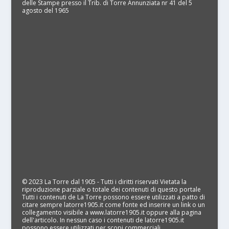
delle Stampe presso il Trib. di Torre Annunziata nr 41 del 5
agosto del 1965
© 2023 La Torre dal 1905 - Tutti i diritti riservati Vietata la
riproduzione parziale o totale dei contenuti di questo portale
Tutti i contenuti de La Torre possono essere utilizzati a patto di
citare sempre latorre1905.it come fonte ed inserire un link o un
collegamento visibile a www.latorre1905.it oppure alla pagina
dell'articolo. In nessun caso i contenuti de latorre1905.it
possono essere utilizzati per scopi commerciali.