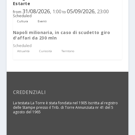
Estarte
31/08/2026
05/09/2026
1:00
23:00
,
,
from
to
Scheduled
Cultura
Eventi
Napoli milionaria, in caso di scudetto giro
d'affari da 230 mln
Scheduled
Attualità
Curiosità
Territorio
CREDENZIALI
La testata La Torre è stata fondata nel 1905 Iscritta al registro
delle Stampe presso il Trib. di Torre Annunziata nr 41 del 5
agosto del 1965