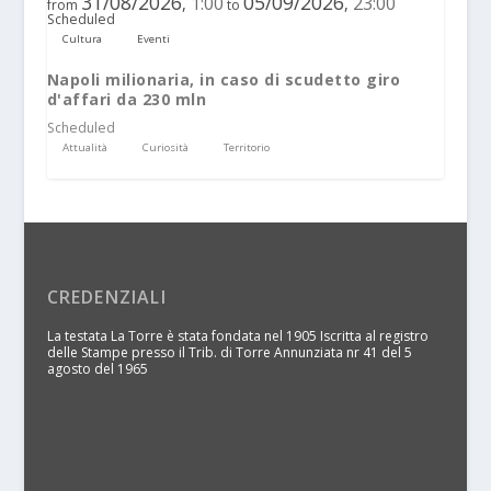
31/08/2026
05/09/2026
1:00
23:00
,
,
from
to
Scheduled
Cultura
Eventi
Napoli milionaria, in caso di scudetto giro
d'affari da 230 mln
Scheduled
Attualità
Curiosità
Territorio
CREDENZIALI
La testata La Torre è stata fondata nel 1905 Iscritta al registro
delle Stampe presso il Trib. di Torre Annunziata nr 41 del 5
agosto del 1965