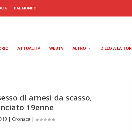
ALIA
DAL MONDO
ORIO
ATTUALITÀ
WEBTV
ALTRO
DILLO A LA TO
esso di arnesi da scasso,
nciato 19enne
2019
|
Cronaca
|