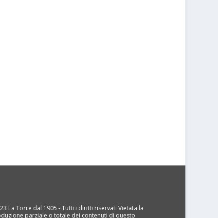
3 La Torre dal 1905 - Tutti i diritti riservati Vietata la
oduzione parziale o totale dei contenuti di questo