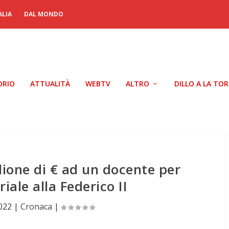
ALIA
DAL MONDO
ORIO
ATTUALITÀ
WEBTV
ALTRO
DILLO A LA TO
lione di € ad un docente per
iale alla Federico II
022
|
Cronaca
|