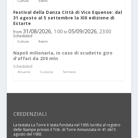
Cultura
Eventi
Festival della Danza Città di Vico Equense: dal
31 agosto al 5 settembre la XIII edizione di
Estarte
31/08/2026
05/09/2026
1:00
23:00
,
,
from
to
Scheduled
Cultura
Eventi
Napoli milionaria, in caso di scudetto giro
d'affari da 230 mln
Scheduled
Attualità
Curiosità
Territorio
CREDENZIALI
La testata La Torre è stata fondata nel 1905 Iscritta al registro
delle Stampe presso il Trib. di Torre Annunziata nr 41 del 5
agosto del 1965