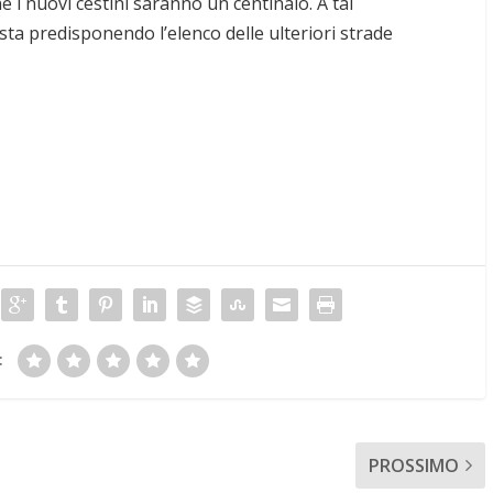
e i nuovi cestini saranno un centinaio. A tal
ta predisponendo l’elenco delle ulteriori strade
:
PROSSIMO