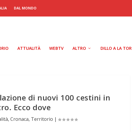
ALIA
DAL MONDO
ORIO
ATTUALITÀ
WEBTV
ALTRO
DILLO A LA TO
allazione di nuovi 100 cestini in
tro. Ecco dove
lità
,
Cronaca
,
Territorio
|