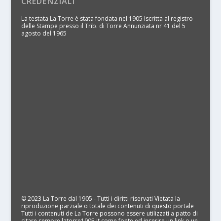
CREDENZIALI
La testata La Torre è stata fondata nel 1905 Iscritta al registro
delle Stampe presso il Trib. di Torre Annunziata nr 41 del 5
agosto del 1965
© 2023 La Torre dal 1905 - Tutti i diritti riservati Vietata la
riproduzione parziale o totale dei contenuti di questo portale
Tutti i contenuti de La Torre possono essere utilizzati a patto di
citare sempre latorre1905.it come fonte ed inserire un link o un