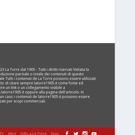
3 La Torre dal 1905 - Tutti i diritti riservati Vietata la
oduzione parziale o totale dei contenuti di questo
ale Tutti i contenuti de La Torre possono essere utilizzati
tto di citare sempre latorre1905.it come fonte ed
rire un link o un collegamento visibile a
latorre1905.it oppure alla pagina dell'articolo. In
un caso i contenuti de latorre1905.it possono essere
izzati per scopi commerciali.
Tv
Altro
Dillo a La Torre
Quiz