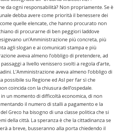
ne da ogni responsabilità? Non propriamente. Se è
ale debba avere come priorità il benessere dei
i come quelle elencate, che hanno procurato non
schiano di procurarne di ben peggiori laddove
 esigevano un’Amministrazione più concreta, più
a agli slogan e ai comunicati stampa e più
trazione aveva almeno l’obbligo di pretendere, ad
 passaggi a livello venissero svolti a regola d’arte,
tadini. L’Amministrazione aveva almeno l’obbligo di
ca possibile su Regione ed Asl per far sì che
on coincida con la chiusura dell’ospedale.
 in un momento di difficoltà economica, di non
aumentando il numero di stalli a pagamento e la
del Greco ha bisogno di una classe politica che si
mi della città. La speranza è che la cittadinanza se
derà a breve, busseranno alla porta chiedendo il