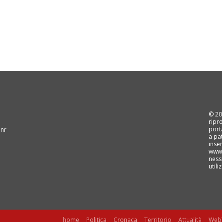
© 202
ripr
port
 nr
a pa
inse
www.
ness
util
home
Politica
Cronaca
Territorio
Attualità
Web