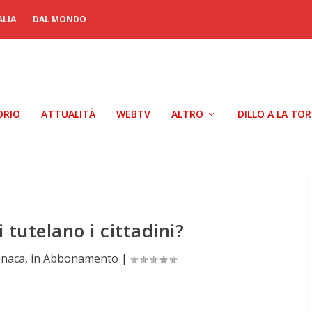
ALIA
DAL MONDO
ORIO
ATTUALITÀ
WEBTV
ALTRO
DILLO A LA TO
i tutelano i cittadini?
onaca
,
in Abbonamento
|