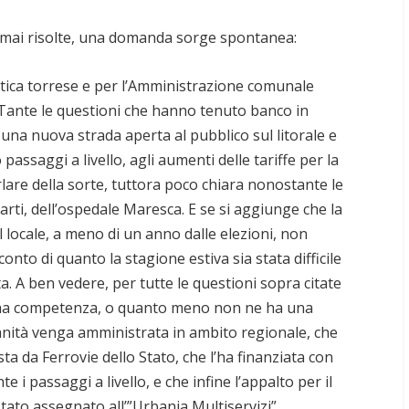
i mai risolte, una domanda sorge spontanea:
litica torrese e per l’Amministrazione comunale
. Tante le questioni che hanno tenuto banco in
 una nuova strada aperta al pubblico sul litorale e
assaggi a livello, agli aumenti delle tariffe per la
lare della sorte, tuttora poco chiara nonostante le
arti, dell’ospedale Maresca. E se si aggiunge che la
dl locale, a meno di un anno dalle elezioni, non
conto di quanto la stagione estiva sia stata difficile
ta. A ben vedere, per tutte le questioni sopra citate
ha competenza, o quanto meno non ne ha una
 Sanità venga amministrata in ambito regionale, che
ta da Ferrovie dello Stato, che l’ha finanziata con
e i passaggi a livello, e che infine l’appalto per il
stato assegnato all’”Urbania Multiservizi”.