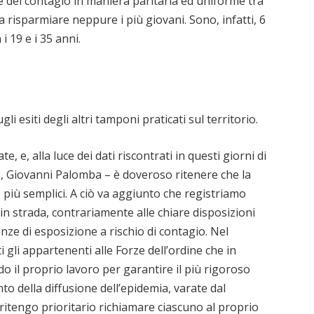
 del contagio in maniera paritaria ed uniforme tra
a risparmiare neppure i più giovani. Sono, infatti, 6
 i 19 e i 35 anni.
li esiti degli altri tamponi praticati sul territorio.
e, e, alla luce dei dati riscontrati in questi giorni di
aco, Giovanni Palomba – è doveroso ritenere che la
 più semplici. A ciò va aggiunto che registriamo
 in strada, contrariamente alle chiare disposizioni
e di esposizione a rischio di contagio. Nel
i gli appartenenti alle Forze dell’ordine che in
il proprio lavoro per garantire il più rigoroso
to della diffusione dell’epidemia, varate dal
ritengo prioritario richiamare ciascuno al proprio