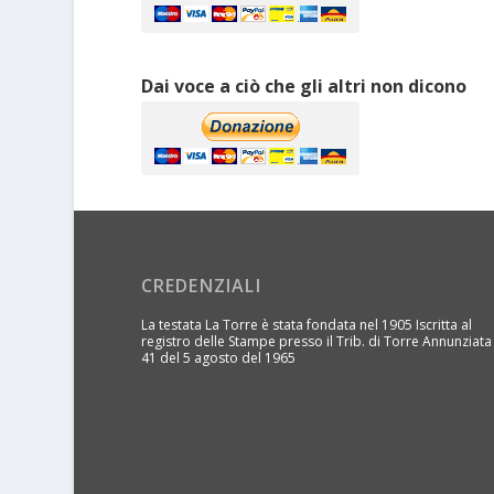
Dai voce a ciò che gli altri non dicono
CREDENZIALI
La testata La Torre è stata fondata nel 1905 Iscritta al
registro delle Stampe presso il Trib. di Torre Annunziata
41 del 5 agosto del 1965