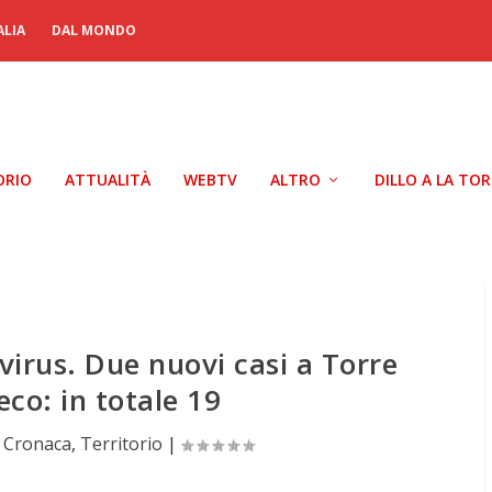
ALIA
DAL MONDO
ORIO
ATTUALITÀ
WEBTV
ALTRO
DILLO A LA TO
rus. Due nuovi casi a Torre
eco: in totale 19
|
Cronaca
,
Territorio
|