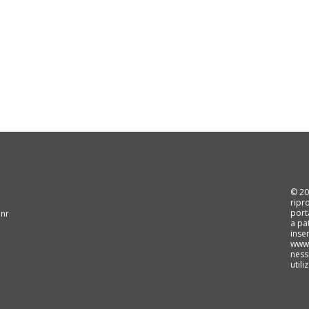
© 202
ripr
port
 nr
a pa
inse
www.
ness
util