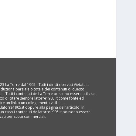
3 La Torre dal 1905 - Tutti i diritti riservati Vietata la
oduzione parziale o totale dei contenuti di questo
ale Tutti i contenuti de La Torre possono essere utilizzati
tto di citare sempre latorre1905.it come fonte ed
rire un link o un collegamento visibile a
latorre1905.it oppure alla pagina dell'articolo. In
un caso i contenuti de latorre1905.it possono essere
izzati per scopi commerciali.