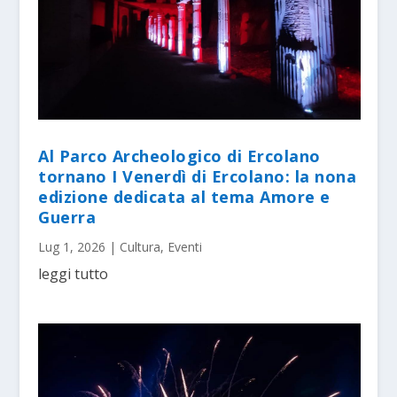
Al Parco Archeologico di Ercolano
tornano I Venerdì di Ercolano: la nona
edizione dedicata al tema Amore e
Guerra
Lug 1, 2026
|
Cultura
,
Eventi
leggi tutto