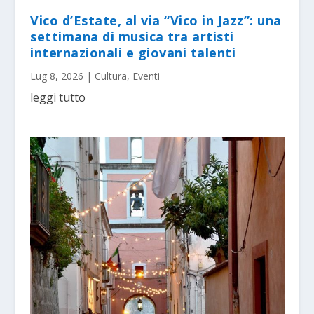
Vico d’Estate, al via “Vico in Jazz”: una
settimana di musica tra artisti
internazionali e giovani talenti
Lug 8, 2026
|
Cultura
,
Eventi
leggi tutto