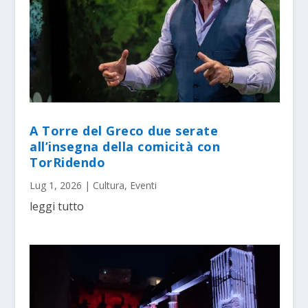
A Torre del Greco due serate
all’insegna della comicità con
TorRidendo
Lug 1, 2026
|
Cultura
,
Eventi
leggi tutto