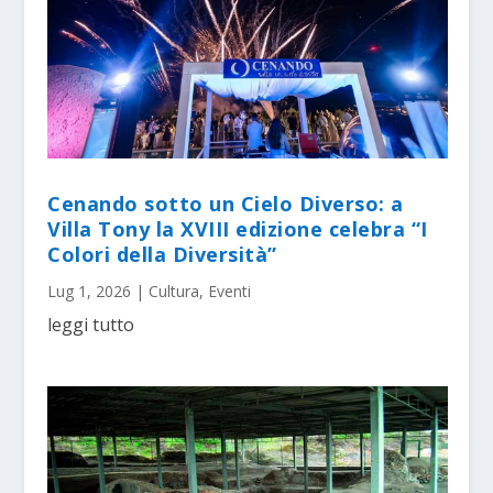
Cenando sotto un Cielo Diverso: a
Villa Tony la XVIII edizione celebra “I
Colori della Diversità”
Lug 1, 2026
|
Cultura
,
Eventi
leggi tutto