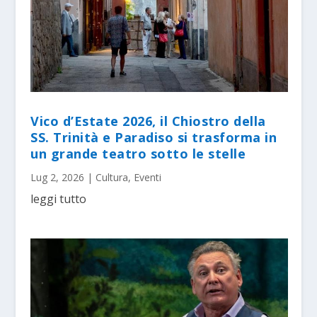
Vico d’Estate 2026, il Chiostro della
SS. Trinità e Paradiso si trasforma in
un grande teatro sotto le stelle
Lug 2, 2026
|
Cultura
,
Eventi
leggi tutto