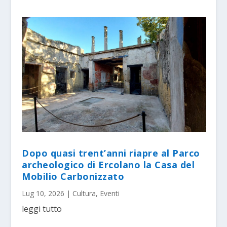
Dopo quasi trent’anni riapre al Parco
archeologico di Ercolano la Casa del
Mobilio Carbonizzato
Lug 10, 2026
|
Cultura
,
Eventi
leggi tutto