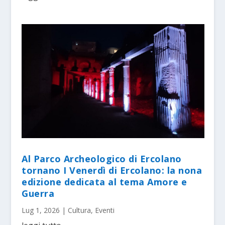
Al Parco Archeologico di Ercolano
tornano I Venerdì di Ercolano: la nona
edizione dedicata al tema Amore e
Guerra
Lug 1, 2026
|
Cultura
,
Eventi