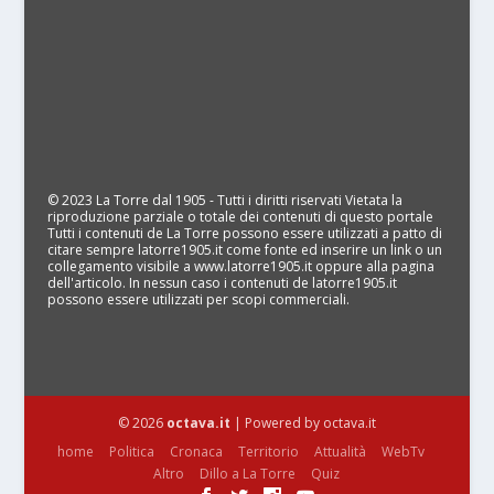
© 2023 La Torre dal 1905 - Tutti i diritti riservati Vietata la
riproduzione parziale o totale dei contenuti di questo portale
Tutti i contenuti de La Torre possono essere utilizzati a patto di
citare sempre latorre1905.it come fonte ed inserire un link o un
collegamento visibile a www.latorre1905.it oppure alla pagina
dell'articolo. In nessun caso i contenuti de latorre1905.it
possono essere utilizzati per scopi commerciali.
© 2026
octava.it
| Powered by octava.it
home
Politica
Cronaca
Territorio
Attualità
WebTv
Altro
Dillo a La Torre
Quiz