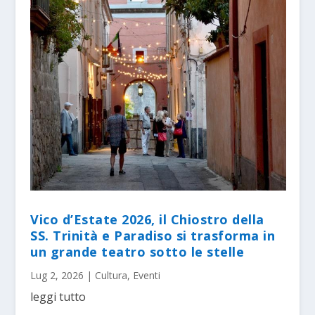
Vico d’Estate 2026, il Chiostro della
SS. Trinità e Paradiso si trasforma in
un grande teatro sotto le stelle
Lug 2, 2026
|
Cultura
,
Eventi
leggi tutto