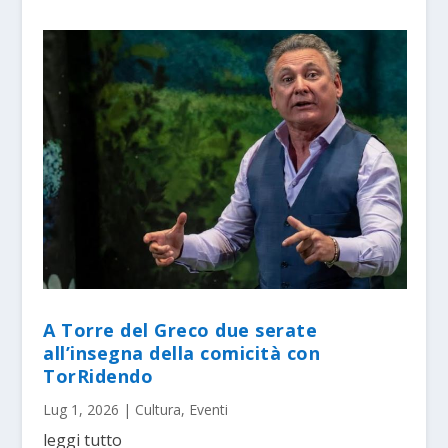
A Torre del Greco due serate
all’insegna della comicità con
TorRidendo
Lug 1, 2026
|
Cultura
,
Eventi
leggi tutto