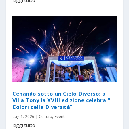
leggi tutto
Cenando sotto un Cielo Diverso: a
Villa Tony la XVIII edizione celebra “I
Colori della Diversità”
Lug 1, 2026
|
Cultura
,
Eventi
leggi tutto